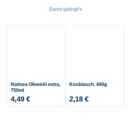
Damit gelingt's
Natives Olivenöl extra,
Knoblauch, 400g
F
750ml
4,49 €
2,18 €
3