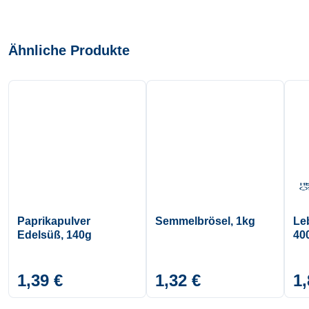
Ähnliche Produkte
Paprikapulver
Semmelbrösel, 1kg
Le
Edelsüß, 140g
40
1,39 €
1,32 €
1,