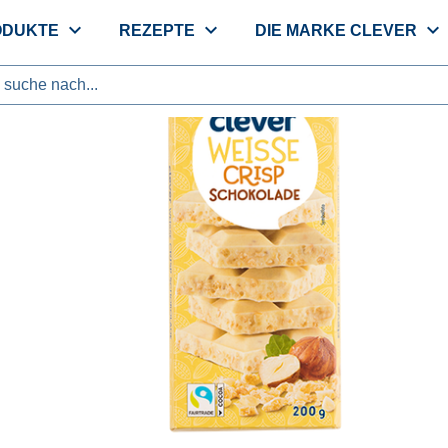
expand_more
expand_more
expand_more
ODUKTE
REZEPTE
DIE MARKE CLEVER
suche nach...