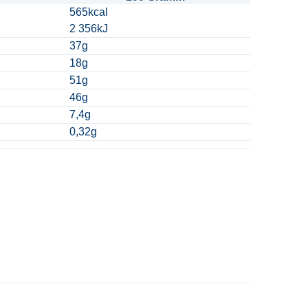
565kcal
2 356kJ
37g
18g
51g
46g
7,4g
0,32g