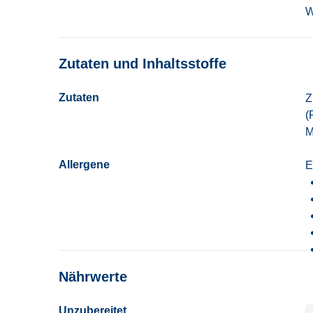
W
Zutaten und Inhaltsstoffe
Zutaten
Z
(
M
Allergene
E
Nährwerte
Unzubereitet