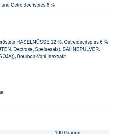
und Getreidecrispies 6 %
eröstete HASELNÜSSE 12 %, Getreidecrispies 6 %
EN, Dextrose, Speisesalz), SAHNEPULVER,
A)), Bourbon-Vanilleextrakt.
se
100 Gramm