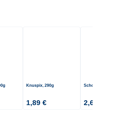
00g
Knuspix, 290g
Schoko-Bonbon
1,89 €
2,65 €