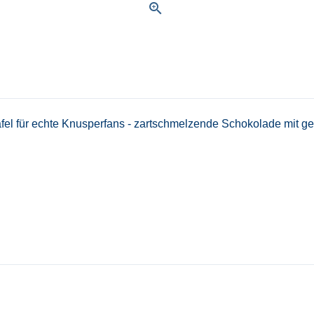
zoom_in
afel für echte Knusperfans - zartschmelzende Schokolade mit 