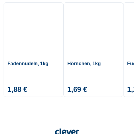
Fadennudeln, 1kg
Hörnchen, 1kg
Fus
1,88 €
1,69 €
1,