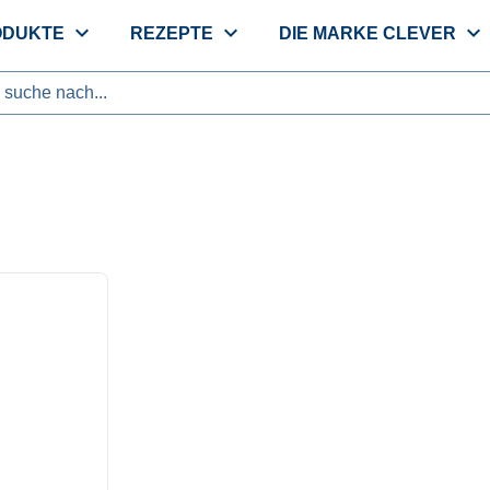
expand_more
expand_more
expand_more
ODUKTE
REZEPTE
DIE MARKE CLEVER
tze
suche nach...