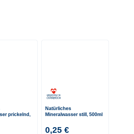
s
Natürliches
er prickelnd,
Mineralwasser still, 500ml
0,25 €