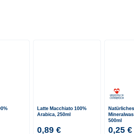
00%
Latte Macchiato 100%
Natürliche
Arabica, 250ml
Mineralwass
500ml
0,89 €
0,25 €