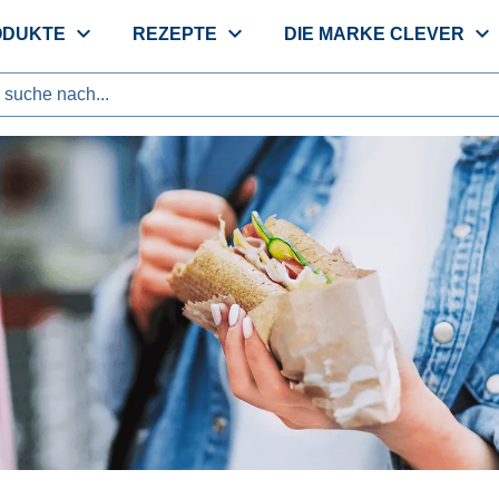
expand_more
expand_more
expand_more
ODUKTE
REZEPTE
DIE MARKE CLEVER
suche nach...