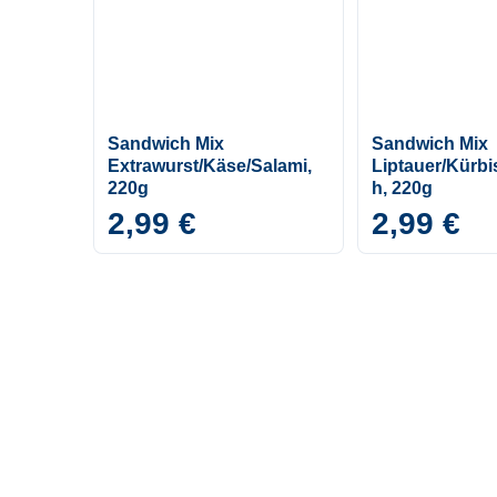
Sandwich Mix
Sandwich Mix
Extrawurst/Käse/Salami,
Liptauer/Kürbis
220g
h, 220g
2,99 €
2,99 €