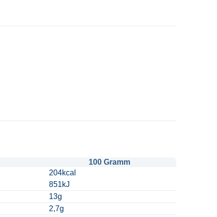
100 Gramm
204kcal
851kJ
13g
2,7g