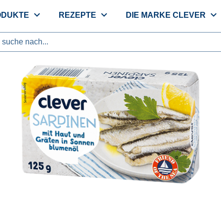
expand_more
expand_more
expand_more
ODUKTE
REZEPTE
DIE MARKE CLEVER
suche nach...