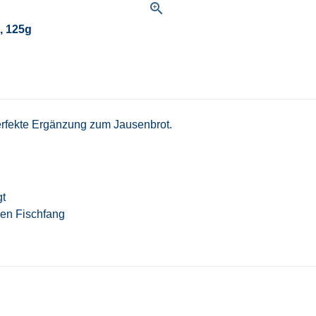
zoom_in
, 125g
erfekte Ergänzung zum Jausenbrot.
gt
igen Fischfang