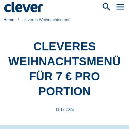
search
menu
Home
/
cleveres Weihnachtsmenü
CLEVERES
WEIHNACHTSMENÜ
FÜR 7 € PRO
PORTION
11.12.2025