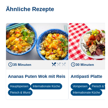
Ähnliche Rezepte
restaurant_menu
restaurant_menu
restaurant_menu
access_time
access_time
Level
einfach
Level
35 Minuten
30 Minuten
Ananas Puten Wok mit Reis
Antipasti Platte
Hauptspeisen
Internationale Küche
Vorspeisen
Fleisch & W
Fleisch & Wurst
Internationale Küche