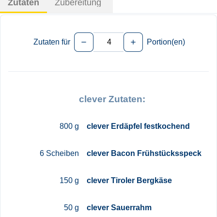
Zutaten
Zubereitung
Zutaten für
Portion(en)
remove
add
clever Zutaten:
800 g
clever Erdäpfel festkochend
6 Scheiben
clever Bacon Frühstücksspeck
150 g
clever Tiroler Bergkäse
50 g
clever Sauerrahm