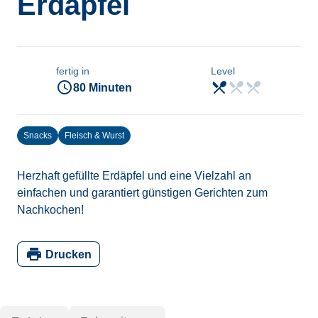
Erdäpfel
fertig in
Level
access_time
restaurant_menu
restaurant_menu
restaurant_menu
einfach
80 Minuten
Snacks
Fleisch & Wurst
Herzhaft gefüllte Erdäpfel und eine Vielzahl an
einfachen und garantiert günstigen Gerichten zum
Nachkochen!
print
Drucken